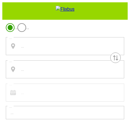
…
…
...
...
...
...